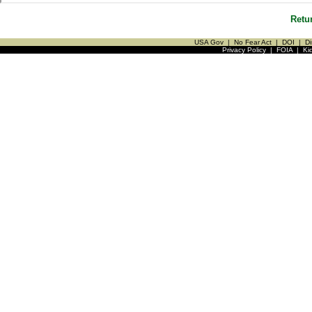
Retu
USA Gov
|
No Fear Act
|
DOI
|
Di
Privacy Policy
|
FOIA
|
Ki