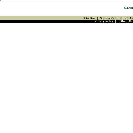
Retu
USA Gov
|
No Fear Act
|
DOI
|
Di
Privacy Policy
|
FOIA
|
Ki