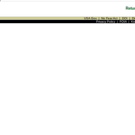
Retu
USA Gov
|
No Fear Act
|
DOI
|
Di
Privacy Policy
|
FOIA
|
Ki