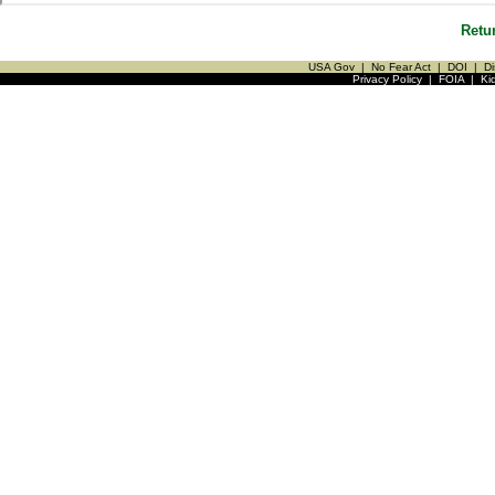
Retu
USA Gov
|
No Fear Act
|
DOI
|
Di
Privacy Policy
|
FOIA
|
Ki