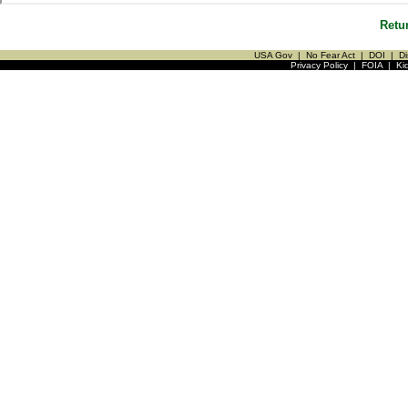
Retu
USA Gov
|
No Fear Act
|
DOI
|
Di
Privacy Policy
|
FOIA
|
Ki