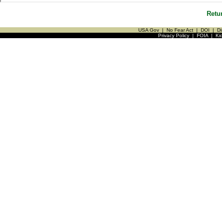
Retu
USA Gov
|
No Fear Act
|
DOI
|
Di
Privacy Policy
|
FOIA
|
Ki