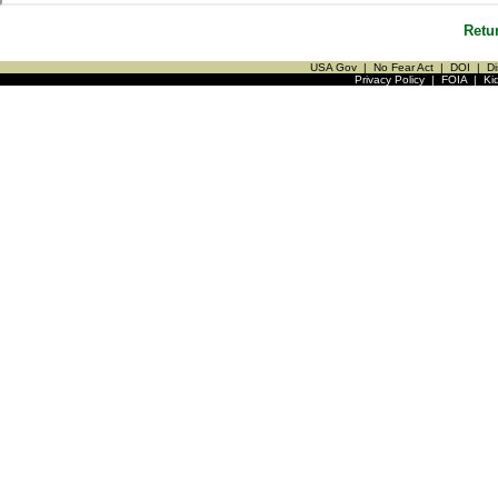
Retu
USA Gov
|
No Fear Act
|
DOI
|
Di
Privacy Policy
|
FOIA
|
Ki