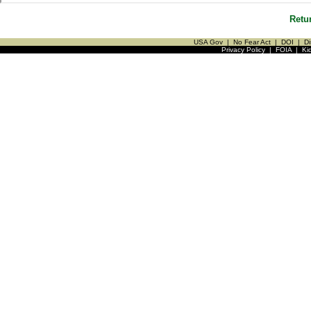
Retu
USA Gov
|
No Fear Act
|
DOI
|
Di
Privacy Policy
|
FOIA
|
Ki