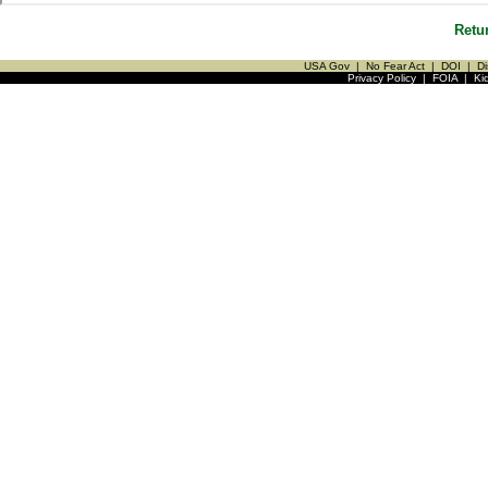
Retu
USA Gov
|
No Fear Act
|
DOI
|
Di
Privacy Policy
|
FOIA
|
Ki