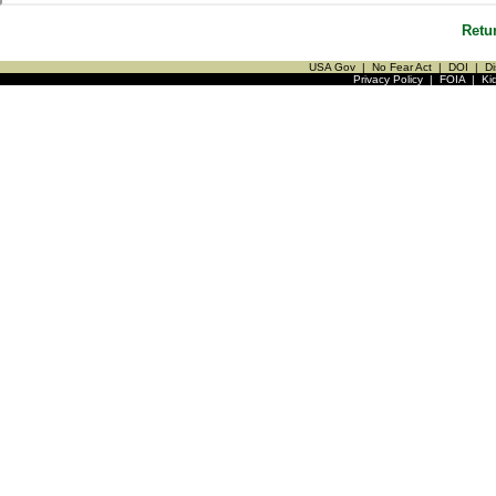
Retu
USA Gov
|
No Fear Act
|
DOI
|
Di
Privacy Policy
|
FOIA
|
Ki