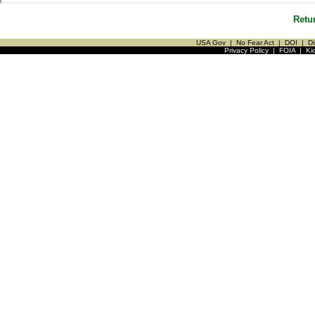
Retu
USA Gov
|
No Fear Act
|
DOI
|
Di
Privacy Policy
|
FOIA
|
Ki