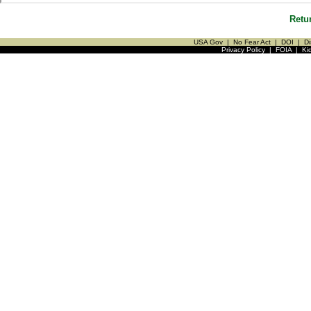
Retu
USA Gov
|
No Fear Act
|
DOI
|
Di
Privacy Policy
|
FOIA
|
Ki