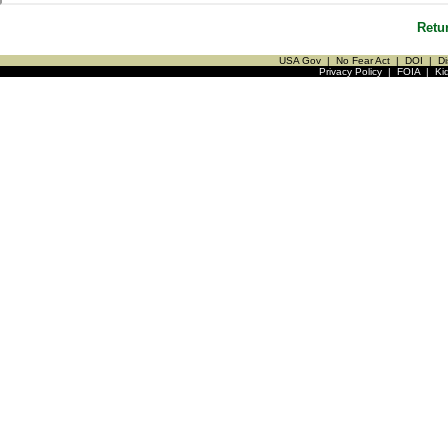
Retu
USA Gov
|
No Fear Act
|
DOI
|
Di
Privacy Policy
|
FOIA
|
Ki