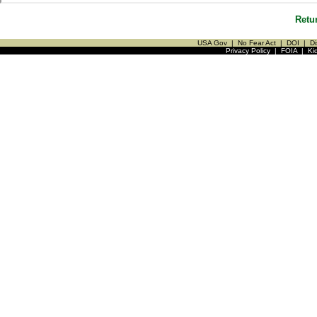
Retu
USA Gov
|
No Fear Act
|
DOI
|
Di
Privacy Policy
|
FOIA
|
Ki