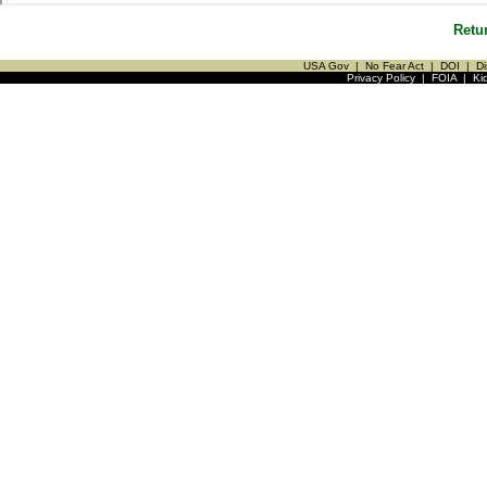
Retu
USA Gov
|
No Fear Act
|
DOI
|
Di
Privacy Policy
|
FOIA
|
Ki