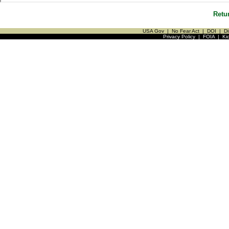
Retu
USA Gov
|
No Fear Act
|
DOI
|
Di
Privacy Policy
|
FOIA
|
Ki