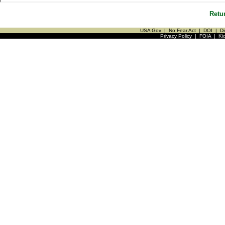
Retu
USA Gov
|
No Fear Act
|
DOI
|
Di
Privacy Policy
|
FOIA
|
Ki