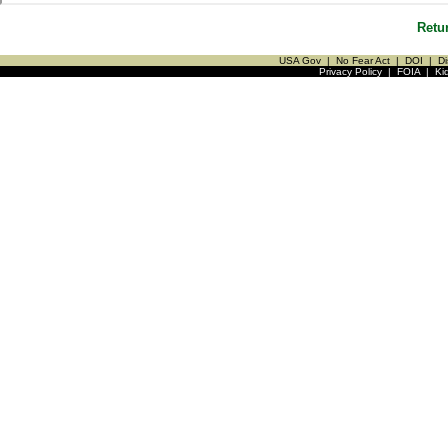
Retu
USA Gov
|
No Fear Act
|
DOI
|
Di
Privacy Policy
|
FOIA
|
Ki