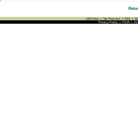
Retu
USA Gov
|
No Fear Act
|
DOI
|
Di
Privacy Policy
|
FOIA
|
Ki