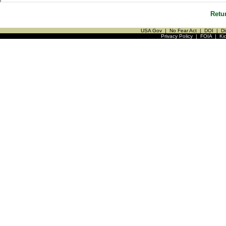
Retu
USA Gov
|
No Fear Act
|
DOI
|
Di
Privacy Policy
|
FOIA
|
Ki