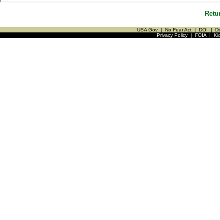
Retu
USA Gov
|
No Fear Act
|
DOI
|
Di
Privacy Policy
|
FOIA
|
Ki