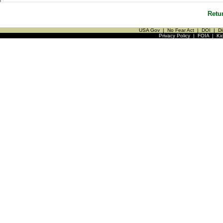
Retu
USA Gov
|
No Fear Act
|
DOI
|
Di
Privacy Policy
|
FOIA
|
Ki