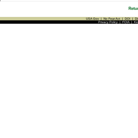
Retu
USA Gov
|
No Fear Act
|
DOI
|
Di
Privacy Policy
|
FOIA
|
Ki