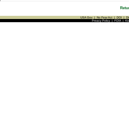
Retu
USA Gov
|
No Fear Act
|
DOI
|
Di
Privacy Policy
|
FOIA
|
Ki