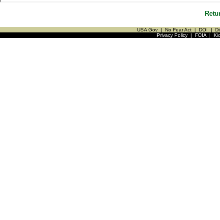
Retu
USA Gov
|
No Fear Act
|
DOI
|
Di
Privacy Policy
|
FOIA
|
Ki