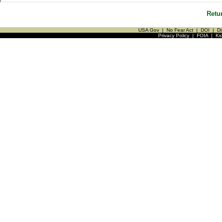
Retu
USA Gov
|
No Fear Act
|
DOI
|
Di
Privacy Policy
|
FOIA
|
Ki