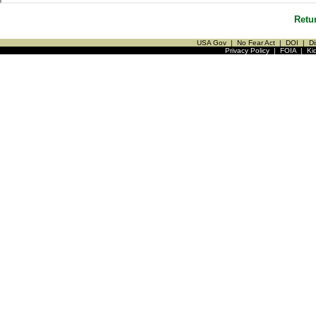
Retu
USA Gov
|
No Fear Act
|
DOI
|
Di
Privacy Policy
|
FOIA
|
Ki