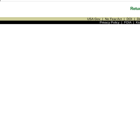
Retu
USA Gov
|
No Fear Act
|
DOI
|
Di
Privacy Policy
|
FOIA
|
Ki