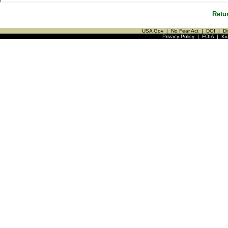
Retu
USA Gov
|
No Fear Act
|
DOI
|
Di
Privacy Policy
|
FOIA
|
Ki