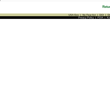
Retu
USA Gov
|
No Fear Act
|
DOI
|
Di
Privacy Policy
|
FOIA
|
Ki