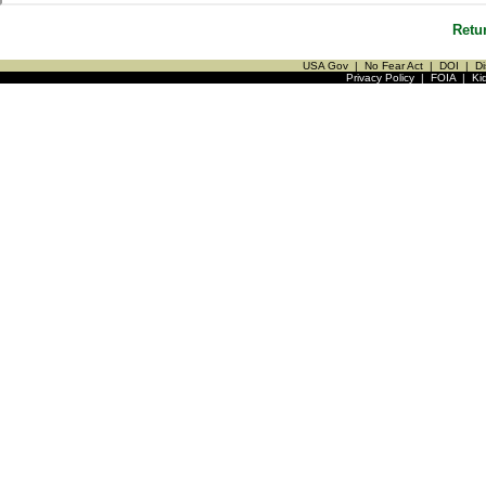
Retu
USA Gov
|
No Fear Act
|
DOI
|
Di
Privacy Policy
|
FOIA
|
Ki