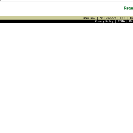
Retu
USA Gov
|
No Fear Act
|
DOI
|
Di
Privacy Policy
|
FOIA
|
Ki