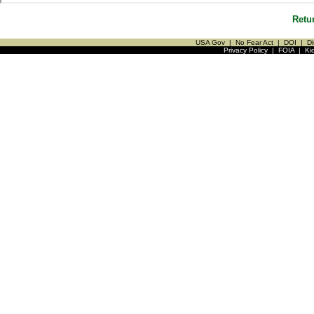
Retu
USA Gov
|
No Fear Act
|
DOI
|
Di
Privacy Policy
|
FOIA
|
Ki