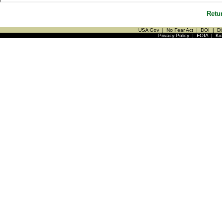
Retu
USA Gov
|
No Fear Act
|
DOI
|
Di
Privacy Policy
|
FOIA
|
Ki