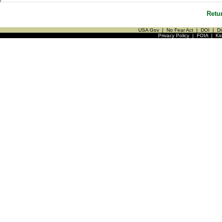
Retu
USA Gov
|
No Fear Act
|
DOI
|
Di
Privacy Policy
|
FOIA
|
Ki