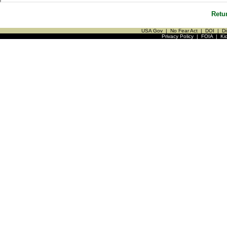
Retu
USA Gov
|
No Fear Act
|
DOI
|
Di
Privacy Policy
|
FOIA
|
Ki