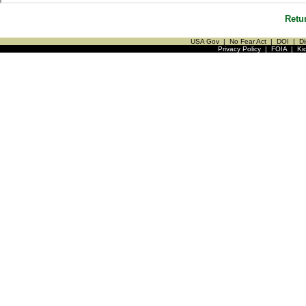
Retu
USA Gov
|
No Fear Act
|
DOI
|
Di
Privacy Policy
|
FOIA
|
Ki