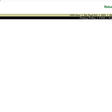
Retu
USA Gov
|
No Fear Act
|
DOI
|
Di
Privacy Policy
|
FOIA
|
Ki