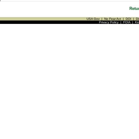
Retu
USA Gov
|
No Fear Act
|
DOI
|
Di
Privacy Policy
|
FOIA
|
Ki