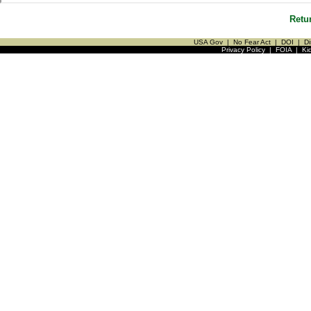
Retu
USA Gov
|
No Fear Act
|
DOI
|
Di
Privacy Policy
|
FOIA
|
Ki