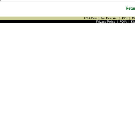
Retu
USA Gov
|
No Fear Act
|
DOI
|
Di
Privacy Policy
|
FOIA
|
Ki