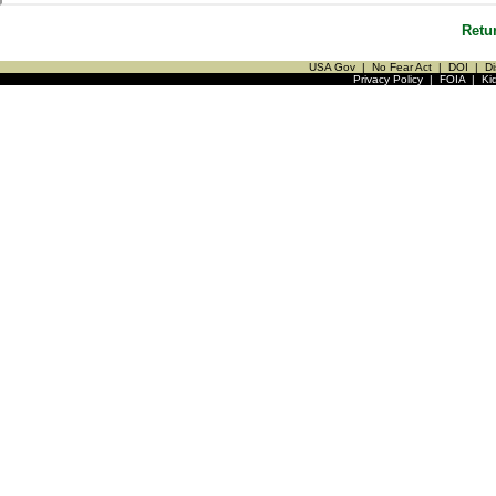
Retu
USA Gov
|
No Fear Act
|
DOI
|
Di
Privacy Policy
|
FOIA
|
Ki