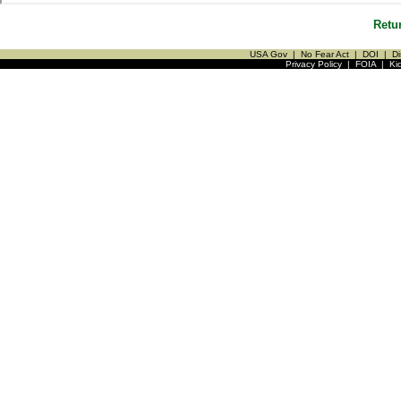
Retu
USA Gov
|
No Fear Act
|
DOI
|
Di
Privacy Policy
|
FOIA
|
Ki