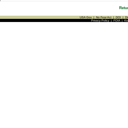
Retu
USA Gov
|
No Fear Act
|
DOI
|
Di
Privacy Policy
|
FOIA
|
Ki