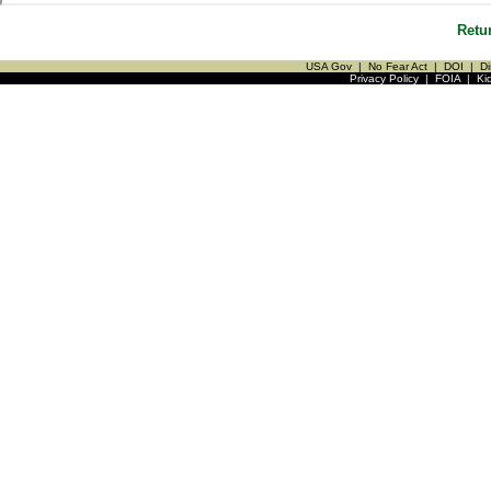
Retu
USA Gov
|
No Fear Act
|
DOI
|
Di
Privacy Policy
|
FOIA
|
Ki