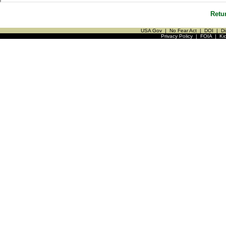
Retu
USA Gov
|
No Fear Act
|
DOI
|
Di
Privacy Policy
|
FOIA
|
Ki