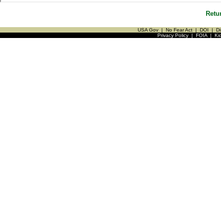
Retu
USA Gov
|
No Fear Act
|
DOI
|
Di
Privacy Policy
|
FOIA
|
Ki