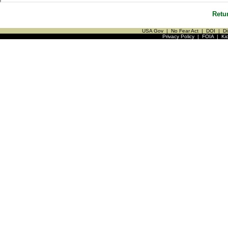
Retu
USA Gov
|
No Fear Act
|
DOI
|
Di
Privacy Policy
|
FOIA
|
Ki