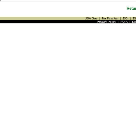
Retu
USA Gov
|
No Fear Act
|
DOI
|
Di
Privacy Policy
|
FOIA
|
Ki