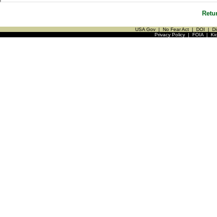
Retu
USA Gov
|
No Fear Act
|
DOI
|
Di
Privacy Policy
|
FOIA
|
Ki